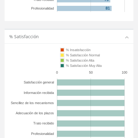
Profesionalidad
% Satisfacción
% Insatisfacción
% Satisfacción Normal
% Satisfacción Alta
% Satisfacción Muy Alta
0
50
100
Satisfacción general
Información recibida
Sencillez de los mecanismos
Adecuación de los plazos
Trato recibido
Profesionalidad