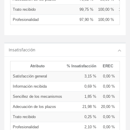
Trato recibido
99,75 %
100,00 %
100,0
Profesionalidad
97,90 %
100,00 %
83,3
Insatisfacción
Atributo
% Insatisfacción
EREC
EDC
Satisfacción general
3,15 %
0,00 %
16,67
Información recibida
0,69 %
0,00 %
0,00
Sencillez de los mecanismos
1,85 %
0,00 %
0,00
Adecuación de los plazos
21,98 %
20,00 %
0,00
Trato recibido
0,25 %
0,00 %
0,00
Profesionalidad
2,10 %
0,00 %
16,67