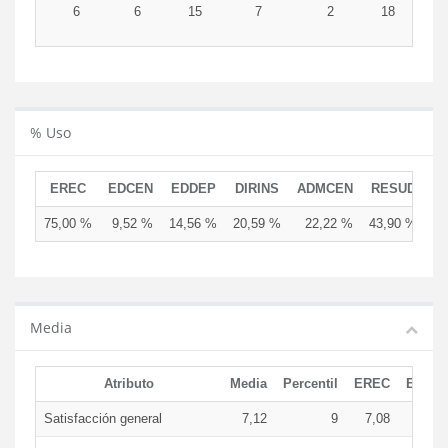
6
6
15
7
2
18
5
% Uso
EREC
EDCEN
EDDEP
DIRINS
ADMCEN
RESUD
75,00 %
9,52 %
14,56 %
20,59 %
22,22 %
43,90 %
Media
Atributo
Media
Percentil
EREC
EDCE
Satisfacción general
7,12
9
7,08
7,5