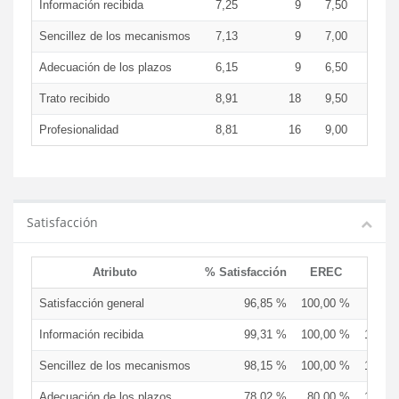
Información recibida
7,25
9
7,50
7,5
Sencillez de los mecanismos
7,13
9
7,00
7,0
Adecuación de los plazos
6,15
9
6,50
7,5
Trato recibido
8,91
18
9,50
7,9
Profesionalidad
8,81
16
9,00
7,5
Satisfacción
Atributo
% Satisfacción
EREC
EDC
Satisfacción general
96,85 %
100,00 %
83,3
Información recibida
99,31 %
100,00 %
100,0
Sencillez de los mecanismos
98,15 %
100,00 %
100,0
Adecuación de los plazos
78,02 %
80,00 %
100,0