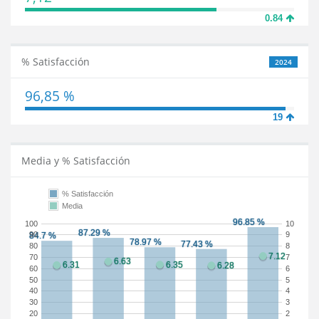
0.84
% Satisfacción
2024
96,85 %
19
Media y % Satisfacción
% Satisfacción
Media
100
10
90
9
80
8
70
7
60
6
50
5
40
4
30
3
20
2