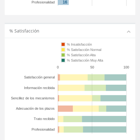
Profesionalidad
% Satisfacción
% Insatisfacción
% Satisfacción Normal
% Satisfacción Alta
% Satisfacción Muy Alta
0
50
100
Satisfacción general
Información recibida
Sencillez de los mecanismos
Adecuación de los plazos
Trato recibido
Profesionalidad