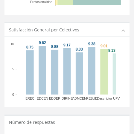
Profesionalidad
Satisfacción General por Colectivos
10
5
0
EREC
EDCEN
EDDEP
DIRINS
ADMCEN
RESUD
Descriptor
UPV
Número de respuestas