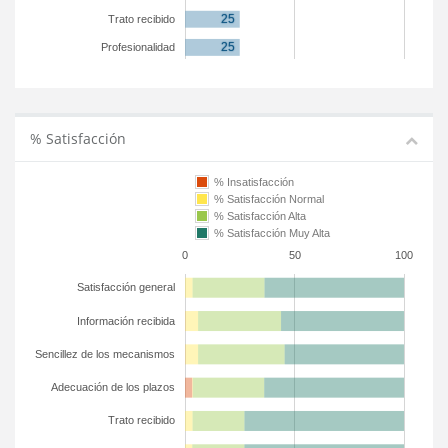
Trato recibido
Profesionalidad
% Satisfacción
% Insatisfacción
% Satisfacción Normal
% Satisfacción Alta
% Satisfacción Muy Alta
0
50
100
Satisfacción general
Información recibida
Sencillez de los mecanismos
Adecuación de los plazos
Trato recibido