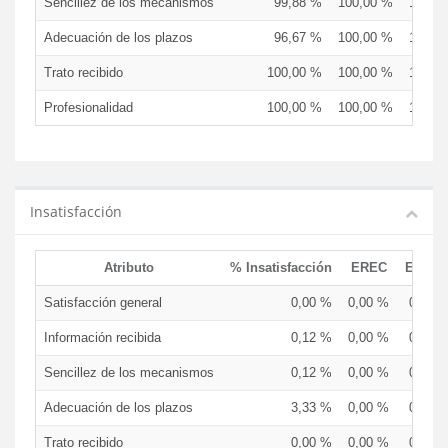
Sencillez de los mecanismos
99,88 %
100,00 %
100,0
Adecuación de los plazos
96,67 %
100,00 %
100,0
Trato recibido
100,00 %
100,00 %
100,0
Profesionalidad
100,00 %
100,00 %
100,0
Insatisfacción
Atributo
% Insatisfacción
EREC
EDCE
Satisfacción general
0,00 %
0,00 %
0,00 
Información recibida
0,12 %
0,00 %
0,00 
Sencillez de los mecanismos
0,12 %
0,00 %
0,00 
Adecuación de los plazos
3,33 %
0,00 %
0,00 
Trato recibido
0,00 %
0,00 %
0,00 