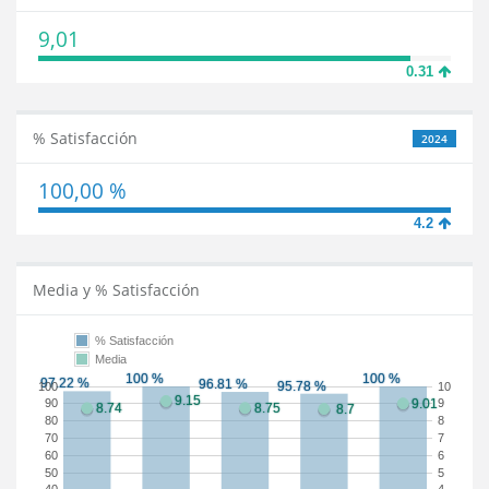
9,01
0.31
% Satisfacción
2024
100,00 %
4.2
Media y % Satisfacción
% Satisfacción
Media
100
10
90
9
80
8
70
7
60
6
50
5