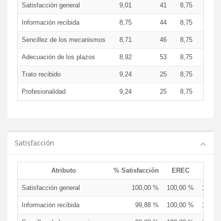
Satisfacción general
9,01
41
8,75
9,6
Información recibida
8,75
44
8,75
8,8
Sencillez de los mecanismos
8,71
46
8,75
9,2
Adecuación de los plazos
8,92
53
8,75
9,6
Trato recibido
9,24
25
8,75
9,6
Profesionalidad
9,24
25
8,75
9,6
Satisfacción
Atributo
% Satisfacción
EREC
EDC
Satisfacción general
100,00 %
100,00 %
100,0
Información recibida
99,88 %
100,00 %
100,0