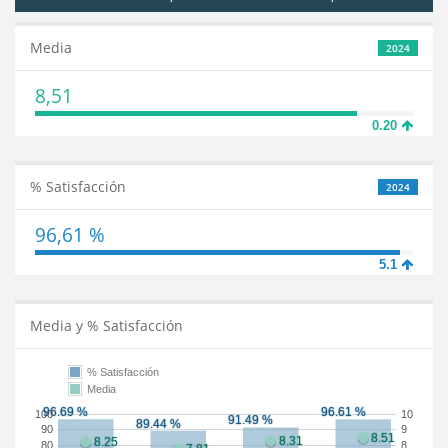
Media
2024
8,51
0.20
% Satisfacción
2024
96,61 %
5.1
Media y % Satisfacción
% Satisfacción
Media
100
10
90
9
80
8