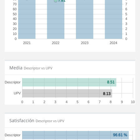
70
7
60
6
50
5
40
4
30
3
20
2
10
1
0
0
2021
2022
2023
2024
Media
Descriptor vs UPV
Descriptor
UPV
0
1
2
3
4
5
6
7
8
9
10
Satisfacción
Descriptor vs UPV
Descriptor