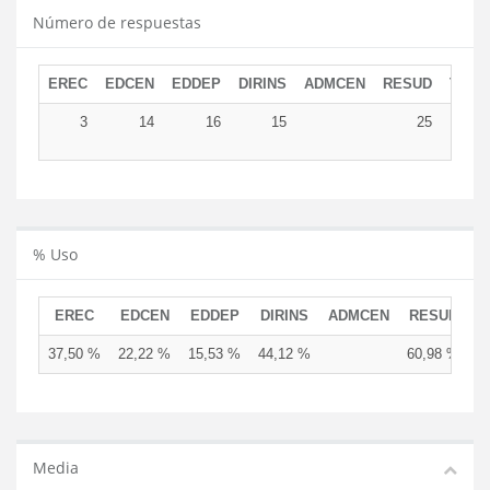
Número de respuestas
EREC
EDCEN
EDDEP
DIRINS
ADMCEN
RESUD
TOTA
3
14
16
15
25
7
% Uso
EREC
EDCEN
EDDEP
DIRINS
ADMCEN
RESUD
37,50 %
22,22 %
15,53 %
44,12 %
60,98 %
Media