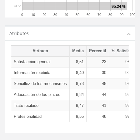
UPV
0
10
20
30
40
50
60
70
80
90
100
Atributos
Atributo
Media
Percentil
% Satisfacció
Satisfacción general
8,51
23
96,61 
Información recibida
8,40
30
90,63 
Sencillez de los mecanismos
8,73
48
96,73 
Adecuación de los plazos
8,84
44
93,55 
Trato recibido
9,47
41
99,66 
Profesionalidad
9,55
48
99,89 