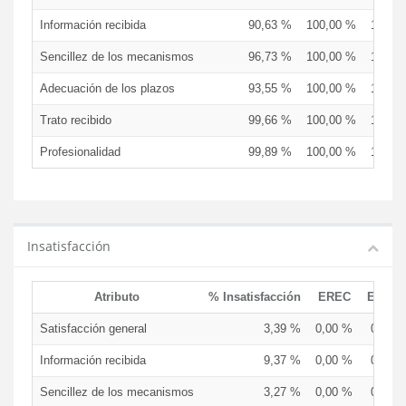
Información recibida
90,63 %
100,00 %
100,0
Sencillez de los mecanismos
96,73 %
100,00 %
100,0
Adecuación de los plazos
93,55 %
100,00 %
100,0
Trato recibido
99,66 %
100,00 %
100,0
Profesionalidad
99,89 %
100,00 %
100,0
Insatisfacción
Atributo
% Insatisfacción
EREC
EDCE
Satisfacción general
3,39 %
0,00 %
0,00 
Información recibida
9,37 %
0,00 %
0,00 
Sencillez de los mecanismos
3,27 %
0,00 %
0,00 