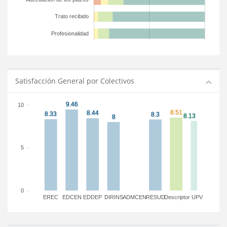
Trato recibido
Profesionalidad
Satisfacción General por Colectivos
10
5
0
EREC
EDCEN
EDDEP
DIRINS
ADMCEN
RESUD
Descriptor
UPV