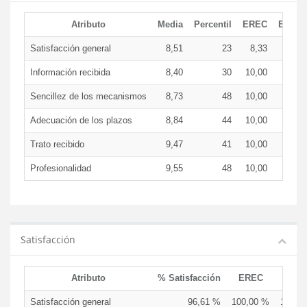
Atributo
Media
Percentil
EREC
EDCE
Satisfacción general
8,51
23
8,33
9,4
Información recibida
8,40
30
10,00
8,9
Sencillez de los mecanismos
8,73
48
10,00
9,2
Adecuación de los plazos
8,84
44
10,00
9,4
Trato recibido
9,47
41
10,00
10,0
Profesionalidad
9,55
48
10,00
10,0
Satisfacción
Atributo
% Satisfacción
EREC
EDC
Satisfacción general
96,61 %
100,00 %
100,0