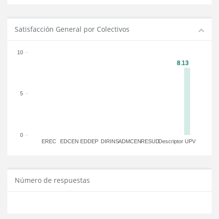
Satisfacción General por Colectivos
10
5
0
EREC
EDCEN
EDDEP
DIRINS
ADMCEN
RESUD
Descriptor
UPV
Número de respuestas