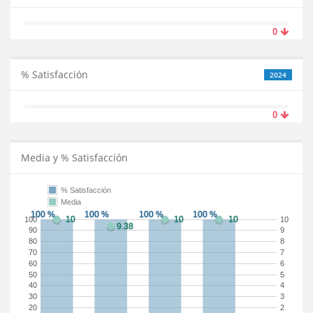
0
% Satisfacción
2024
0
Media y % Satisfacción
% Satisfacción
Media
100
10
90
9
80
8
70
7
60
6
50
5
40
4
30
3
20
2