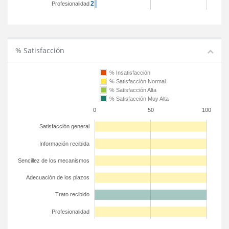
Profesionalidad
% Satisfacción
% Insatisfacción
% Satisfacción Normal
% Satisfacción Alta
% Satisfacción Muy Alta
0
50
100
Satisfacción general
Información recibida
Sencillez de los mecanismos
Adecuación de los plazos
Trato recibido
Profesionalidad