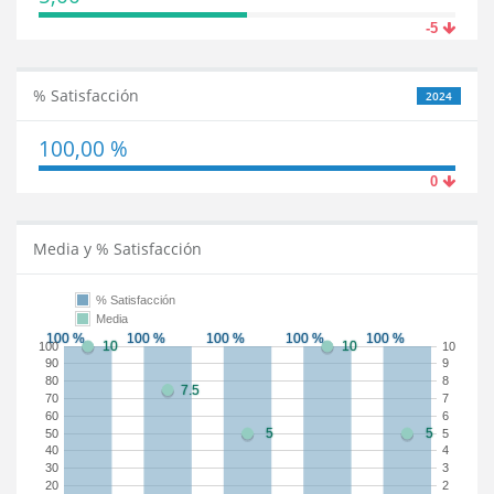
-5
% Satisfacción
2024
100,00 %
0
Media y % Satisfacción
% Satisfacción
Media
100
10
90
9
80
8
70
7
60
6
50
5
40
4
30
3
20
2