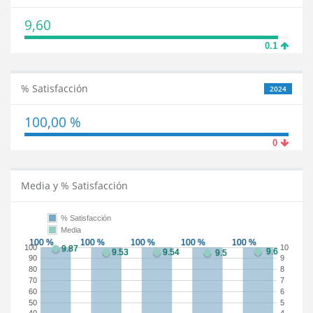
9,60
0.1
% Satisfacción
2024
100,00 %
0
Media y % Satisfacción
% Satisfacción
Media
100
10
90
9
80
8
70
7
60
6
50
5