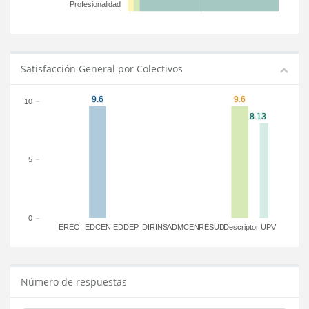
Profesionalidad
Satisfacción General por Colectivos
10
5
0
EREC
EDCEN
EDDEP
DIRINS
ADMCEN
RESUD
Descriptor
UPV
Número de respuestas