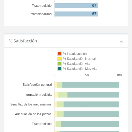
Trato recibido
Profesionalidad
% Satisfacción
% Insatisfacción
% Satisfacción Normal
% Satisfacción Alta
% Satisfacción Muy Alta
0
50
100
Satisfacción general
Información recibida
Sencillez de los mecanismos
Adecuación de los plazos
Trato recibido