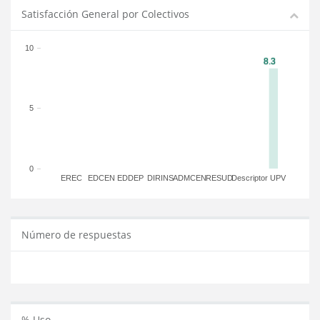
Satisfacción General por Colectivos
10
5
0
EREC
EDCEN
EDDEP
DIRINS
ADMCEN
RESUD
Descriptor
UPV
Número de respuestas
% Uso