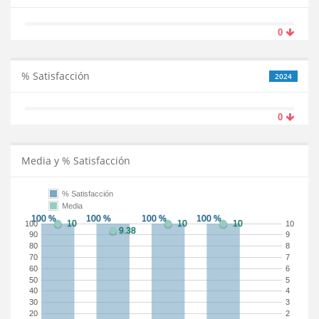
0
% Satisfacción
2024
0
Media y % Satisfacción
% Satisfacción
Media
100
10
90
9
80
8
70
7
60
6
50
5
40
4
30
3
20
2