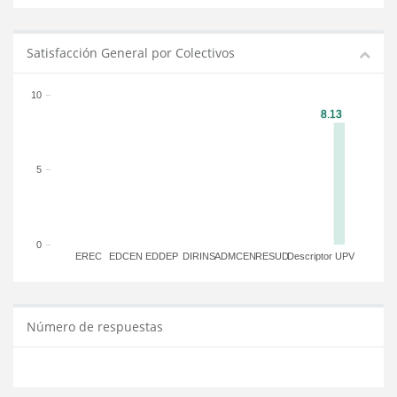
Satisfacción General por Colectivos
10
5
0
EREC
EDCEN
EDDEP
DIRINS
ADMCEN
RESUD
Descriptor
UPV
Número de respuestas