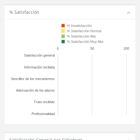
% Satisfacción
% Insatisfacción
% Satisfacción Normal
% Satisfacción Alta
% Satisfacción Muy Alta
0
50
100
Satisfacción general
Información recibida
Sencillez de los mecanismos
Adecuación de los plazos
Trato recibido
Profesionalidad
Satisfacción General por Colectivos