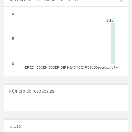
10
5
0
EREC
EDCEN
EDDEP
DIRINS
ADMCEN
RESUD
Descriptor
UPV
Número de respuestas
% Uso