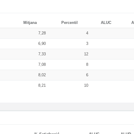
Mitjana
Percentil
ALUC
A
7,28
4
6,90
3
7,33
12
7,08
8
8,02
6
8,21
10