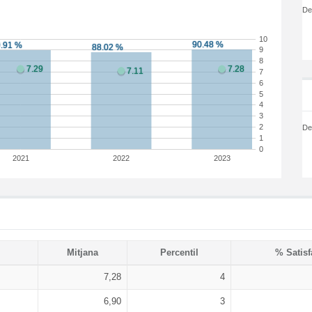
De
10
9
8
7
6
5
4
3
2
De
1
0
2021
2022
2023
Mitjana
Percentil
% Satisf
7,28
4
6,90
3