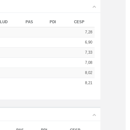
LUD
PAS
PDI
CESP
7,28
6,90
7,33
7,08
8,02
8,21