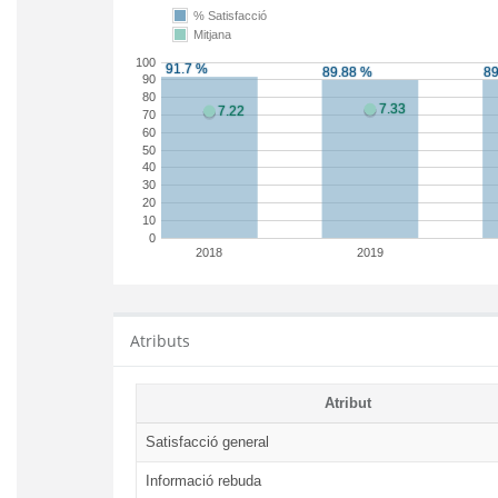
% Satisfacció
Mitjana
100
90
80
70
60
50
40
30
20
10
0
2018
2019
Atributs
Atribut
Satisfacció general
Informació rebuda