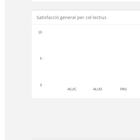
Satisfacció general per col·lectius
10
5
0
ALUC
ALUD
PAS