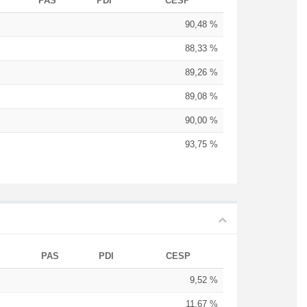
PAS
PDI
CESP
90,48 %
88,33 %
89,26 %
89,08 %
90,00 %
93,75 %
PAS
PDI
CESP
9,52 %
11,67 %