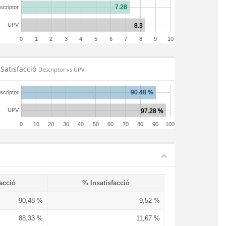
scriptor
UPV
0
1
2
3
4
5
6
7
8
9
10
Satisfacció
Descriptor vs UPV
scriptor
UPV
0
10
20
30
40
50
60
70
80
90
100
acció
% Insatisfacció
90,48 %
9,52 %
88,33 %
11,67 %