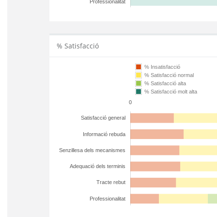
Professionalitat
% Satisfacció
% Insatisfacció
% Satisfacció normal
% Satisfacció alta
% Satisfacció molt alta
0
Satisfacció general
Informació rebuda
Senzillesa dels mecanismes
Adequació dels terminis
Tracte rebut
Professionalitat