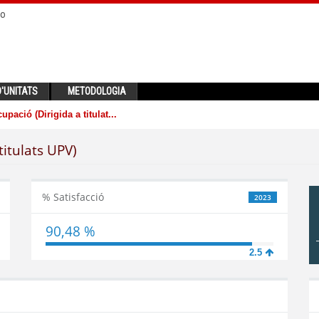
no
'UNITATS
METODOLOGIA
upació (Dirigida a titulat...
titulats UPV)
% Satisfacció
2023
90,48 %
2.5