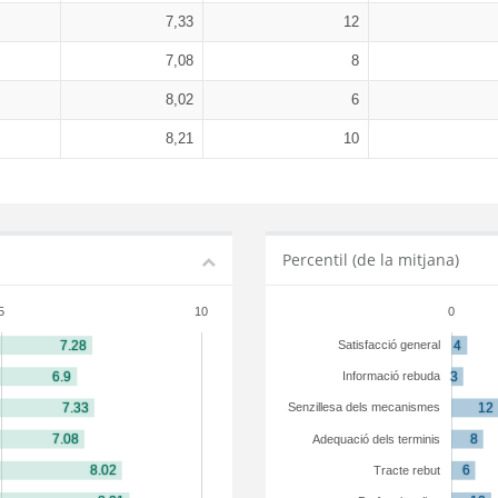
7,33
12
7,08
8
8,02
6
8,21
10
Percentil (de la mitjana)
5
10
0
Satisfacció general
Informació rebuda
Senzillesa dels mecanismes
Adequació dels terminis
Tracte rebut