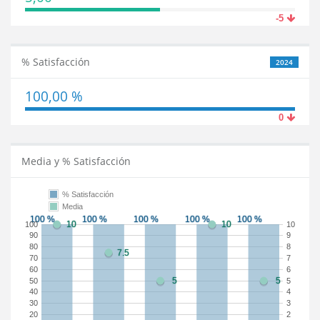
-5
% Satisfacción
2024
100,00 %
0
Media y % Satisfacción
% Satisfacción
Media
100
10
90
9
80
8
70
7
60
6
50
5
40
4
30
3
20
2