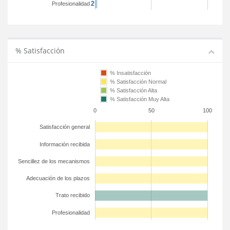
Profesionalidad
% Satisfacción
% Insatisfacción
% Satisfacción Normal
% Satisfacción Alta
% Satisfacción Muy Alta
0
50
100
Satisfacción general
Información recibida
Sencillez de los mecanismos
Adecuación de los plazos
Trato recibido
Profesionalidad