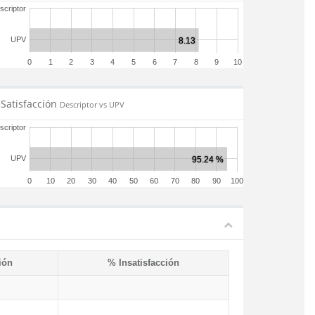
scriptor
UPV
0
1
2
3
4
5
6
7
8
9
10
Satisfacción
Descriptor vs UPV
scriptor
UPV
0
10
20
30
40
50
60
70
80
90
100
ión
% Insatisfacción