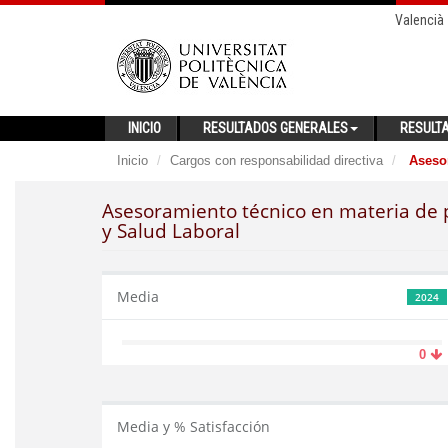
Valencià
INICIO
RESULTADOS GENERALES
RESULT
Inicio
Cargos con responsabilidad directiva
Asesor
Asesoramiento técnico en materia de p
y Salud Laboral
Media
2024
0
Media y % Satisfacción