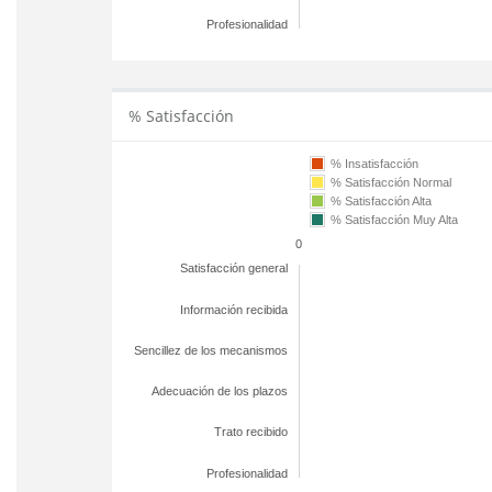
Profesionalidad
% Satisfacción
% Insatisfacción
% Satisfacción Normal
% Satisfacción Alta
% Satisfacción Muy Alta
0
Satisfacción general
Información recibida
Sencillez de los mecanismos
Adecuación de los plazos
Trato recibido
Profesionalidad