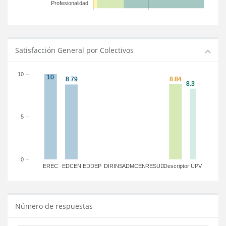
Profesionalidad
Satisfacción General por Colectivos
10
5
0
EREC
EDCEN
EDDEP
DIRINS
ADMCEN
RESUD
Descriptor
UPV
Número de respuestas