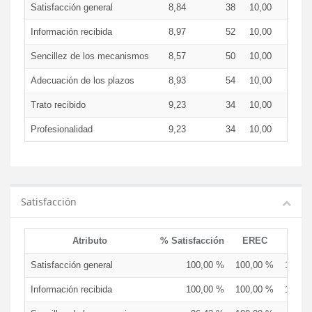
Satisfacción general
8,84
38
10,00
8,7
Información recibida
8,97
52
10,00
8,9
Sencillez de los mecanismos
8,57
50
10,00
8,5
Adecuación de los plazos
8,93
54
10,00
8,8
Trato recibido
9,23
34
10,00
9,2
Profesionalidad
9,23
34
10,00
9,2
Satisfacción
Atributo
% Satisfacción
EREC
EDC
Satisfacción general
100,00 %
100,00 %
100,0
Información recibida
100,00 %
100,00 %
100,0