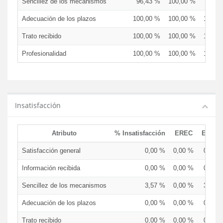
Sencillez de los mecanismos
96,43 %
100,00 %
96,3
Adecuación de los plazos
100,00 %
100,00 %
100,0
Trato recibido
100,00 %
100,00 %
100,0
Profesionalidad
100,00 %
100,00 %
100,0
Insatisfacción
Atributo
% Insatisfacción
EREC
EDCE
Satisfacción general
0,00 %
0,00 %
0,00 
Información recibida
0,00 %
0,00 %
0,00 
Sencillez de los mecanismos
3,57 %
0,00 %
3,70 
Adecuación de los plazos
0,00 %
0,00 %
0,00 
Trato recibido
0,00 %
0,00 %
0,00 