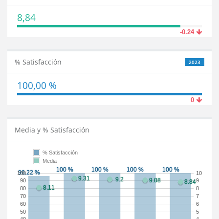
8,84
-0.24
% Satisfacción
2023
100,00 %
0
Media y % Satisfacción
% Satisfacción
Media
100
10
90
9
80
8
70
7
60
6
50
5