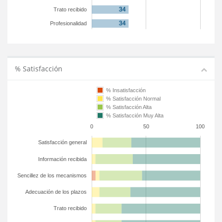
Trato recibido
Profesionalidad
% Satisfacción
% Insatisfacción
% Satisfacción Normal
% Satisfacción Alta
% Satisfacción Muy Alta
0
50
100
Satisfacción general
Información recibida
Sencillez de los mecanismos
Adecuación de los plazos
Trato recibido