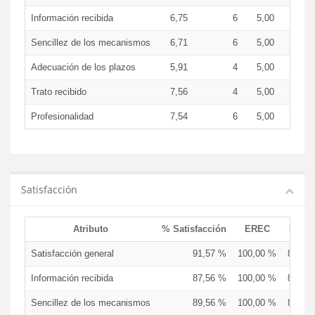
Información recibida
6,75
6
5,00
7,3
Sencillez de los mecanismos
6,71
6
5,00
7,0
Adecuación de los plazos
5,91
4
5,00
7,5
Trato recibido
7,56
4
5,00
8,2
Profesionalidad
7,54
6
5,00
8,2
Satisfacción
Atributo
% Satisfacción
EREC
EDCE
Satisfacción general
91,57 %
100,00 %
87,50
Información recibida
87,56 %
100,00 %
86,67
Sencillez de los mecanismos
89,56 %
100,00 %
86,67