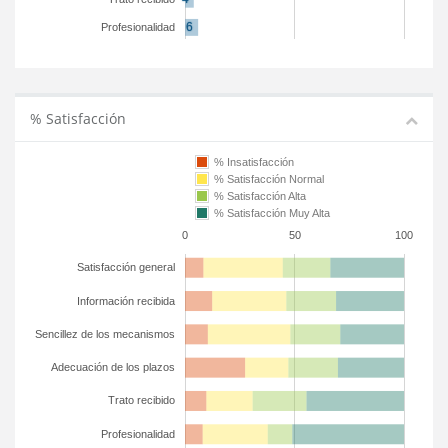
Profesionalidad
% Satisfacción
% Insatisfacción
% Satisfacción Normal
% Satisfacción Alta
% Satisfacción Muy Alta
0
50
100
Satisfacción general
Información recibida
Sencillez de los mecanismos
Adecuación de los plazos
Trato recibido
Profesionalidad