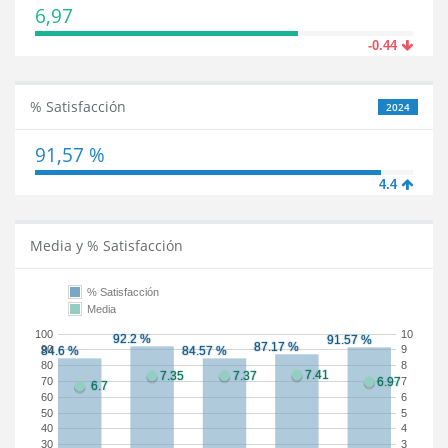
6,97
-0.44
% Satisfacción
2024
91,57 %
4.4
Media y % Satisfacción
% Satisfacción
Media
100
10
90
9
80
8
70
7
60
6
50
5
40
4
30
3