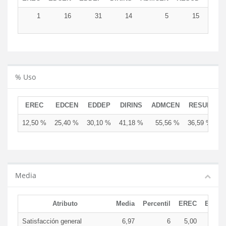
1
16
31
14
5
15
8
% Uso
EREC
EDCEN
EDDEP
DIRINS
ADMCEN
RESUD
12,50 %
25,40 %
30,10 %
41,18 %
55,56 %
36,59 %
Media
Atributo
Media
Percentil
EREC
EDCE
Satisfacción general
6,97
6
5,00
7,9