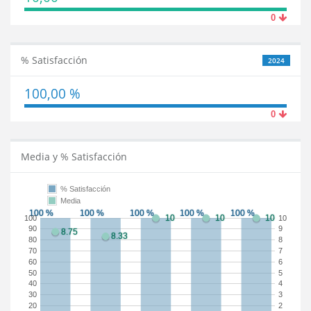
0
% Satisfacción
2024
100,00 %
0
Media y % Satisfacción
% Satisfacción
Media
100
10
90
9
80
8
70
7
60
6
50
5
40
4
30
3
20
2