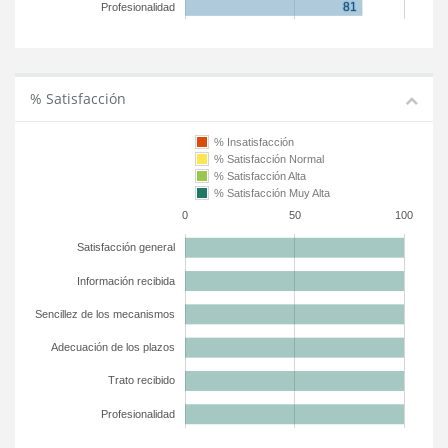
Profesionalidad
% Satisfacción
% Insatisfacción
% Satisfacción Normal
% Satisfacción Alta
% Satisfacción Muy Alta
0
50
100
Satisfacción general
Información recibida
Sencillez de los mecanismos
Adecuación de los plazos
Trato recibido
Profesionalidad