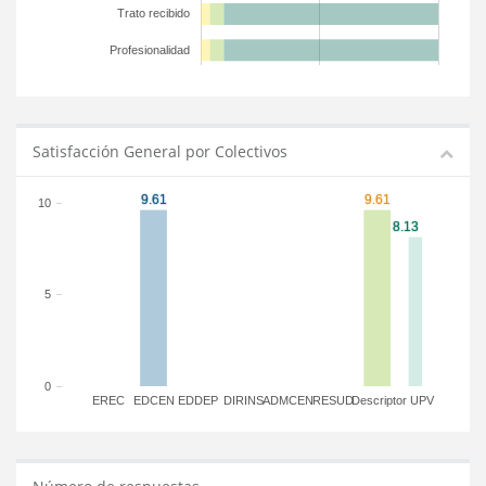
Trato recibido
Profesionalidad
Satisfacción General por Colectivos
10
5
0
EREC
EDCEN
EDDEP
DIRINS
ADMCEN
RESUD
Descriptor
UPV