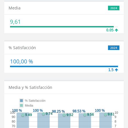
Media
2024
9,61
0.05
% Satisfacción
2024
100,00 %
1.5
Media y % Satisfacción
% Satisfacción
Media
100
10
90
9
80
8
70
7