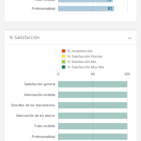
Profesionalidad
% Satisfacción
% Insatisfacción
% Satisfacción Normal
% Satisfacción Alta
% Satisfacción Muy Alta
0
50
100
Satisfacción general
Información recibida
Sencillez de los mecanismos
Adecuación de los plazos
Trato recibido
Profesionalidad