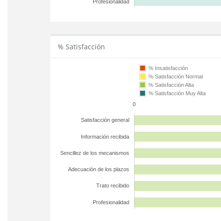
Profesionalidad
% Satisfacción
% Insatisfacción
% Satisfacción Normal
% Satisfacción Alta
% Satisfacción Muy Alta
0
Satisfacción general
Información recibida
Sencillez de los mecanismos
Adecuación de los plazos
Trato recibido
Profesionalidad