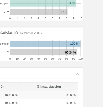
scriptor
UPV
0
1
2
3
4
5
6
7
8
9
10
Satisfacción
Descriptor vs UPV
scriptor
UPV
0
10
20
30
40
50
60
70
80
90
100
ión
% Insatisfacción
100,00 %
0,00 %
100,00 %
0,00 %