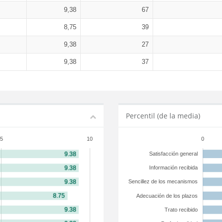
9,38
67
8,75
39
9,38
27
9,38
37
Percentil (de la media)
5
10
0
Satisfacción general
Información recibida
Sencillez de los mecanismos
Adecuación de los plazos
Trato recibido