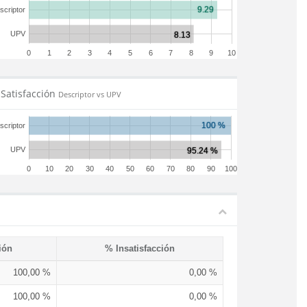
scriptor
UPV
0
1
2
3
4
5
6
7
8
9
10
Satisfacción
Descriptor vs UPV
scriptor
UPV
0
10
20
30
40
50
60
70
80
90
100
ión
% Insatisfacción
100,00 %
0,00 %
100,00 %
0,00 %