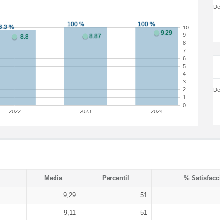
De
10
9
8
7
6
5
4
3
2
De
1
0
2022
2023
2024
Media
Percentil
% Satisfacc
9,29
51
9,11
51