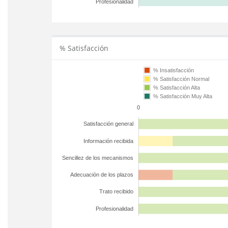
Profesionalidad
% Satisfacción
% Insatisfacción
% Satisfacción Normal
% Satisfacción Alta
% Satisfacción Muy Alta
0
Satisfacción general
Información recibida
Sencillez de los mecanismos
Adecuación de los plazos
Trato recibido
Profesionalidad