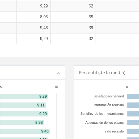
9,29
62
8,93
55
9,46
39
9,29
32
Percentil (de la media)
5
10
0
Satisfacción general
Información recibida
Sencillez de los mecanismos
Adecuación de los plazos
Trato recibido