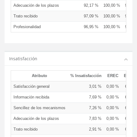
Adecuación de los plazos
92,17 %
100,00 %
93,33
Trato recibido
97,09 %
100,00 %
93,33
Profesionalidad
96,95 %
100,00 %
93,33
Insatisfacción
Atributo
% Insatisfacción
EREC
EDCE
Satisfacción general
3,01 %
0,00 %
6,25 
Información recibida
7,69 %
0,00 %
6,67 
Sencillez de los mecanismos
7,26 %
0,00 %
6,67 
Adecuación de los plazos
7,83 %
0,00 %
6,67 
Trato recibido
2,91 %
0,00 %
6,67 