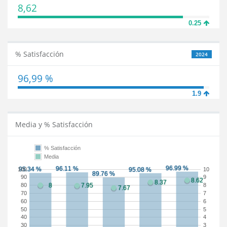
8,62
0.25
% Satisfacción
2024
96,99 %
1.9
Media y % Satisfacción
% Satisfacción
Media
100
10
90
9
80
8
70
7
60
6
50
5
40
4
30
3