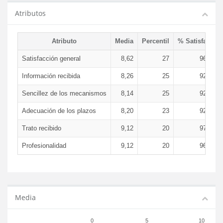
Atributos
Atributo
Media
Percentil
% Satisfacció
Satisfacción general
8,62
27
96,99 
Información recibida
8,26
25
92,31 
Sencillez de los mecanismos
8,14
25
92,74 
Adecuación de los plazos
8,20
23
92,17 
Trato recibido
9,12
20
97,09 
Profesionalidad
9,12
20
96,95 
Media
0
5
10