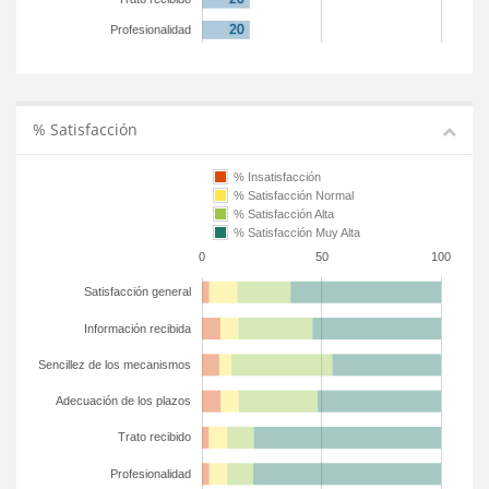
Profesionalidad
% Satisfacción
% Insatisfacción
% Satisfacción Normal
% Satisfacción Alta
% Satisfacción Muy Alta
0
50
100
Satisfacción general
Información recibida
Sencillez de los mecanismos
Adecuación de los plazos
Trato recibido
Profesionalidad