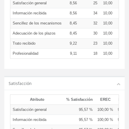
Satisfacción general
8,56
25
10,00
8,2
Información recibida
8,56
34
10,00
8,2
Sencillez de los mecanismos
8,45
32
10,00
8,1
Adecuación de los plazos
8,45
30
10,00
8,1
Trato recibido
9,22
23
10,00
9,0
Profesionalidad
9,11
18
10,00
8,9
Satisfacción
Atributo
% Satisfacción
EREC
EDCE
Satisfacción general
95,57 %
100,00 %
94,74
Información recibida
95,57 %
100,00 %
94,74