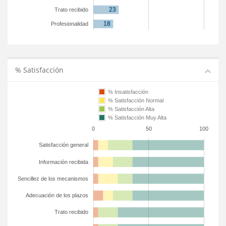
Trato recibido
Profesionalidad
% Satisfacción
% Insatisfacción
% Satisfacción Normal
% Satisfacción Alta
% Satisfacción Muy Alta
0
50
100
Satisfacción general
Información recibida
Sencillez de los mecanismos
Adecuación de los plazos
Trato recibido