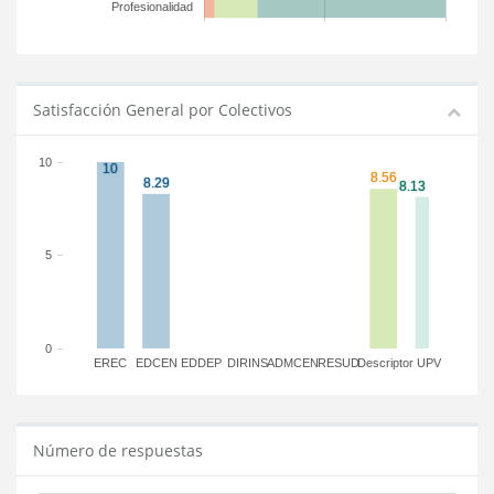
Profesionalidad
Satisfacción General por Colectivos
10
5
0
EREC
EDCEN
EDDEP
DIRINS
ADMCEN
RESUD
Descriptor
UPV
Número de respuestas