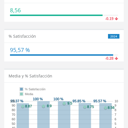
8,56
-0.19
% Satisfacción
2024
95,57 %
-0.28
Media y % Satisfacción
% Satisfacción
Media
100
10
90
9
80
8
70
7
60
6
50
5