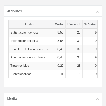
Atributos
Atributo
Media
Percentil
% Satisfacció
Satisfacción general
8,56
25
95,57 
Información recibida
8,56
34
95,57 
Sencillez de los mecanismos
8,45
32
95,57 
Adecuación de los plazos
8,45
30
91,14 
Trato recibido
9,22
23
95,57 
Profesionalidad
9,11
18
95,57 
Media