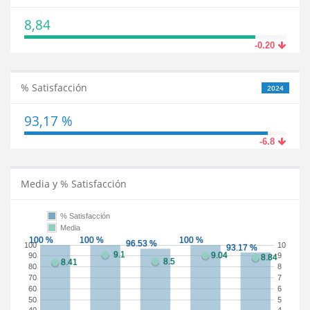
8,84
-0.20
% Satisfacción
2024
93,17 %
-6.8
Media y % Satisfacción
% Satisfacción
Media
100
10
90
9
80
8
70
7
60
6
50
5