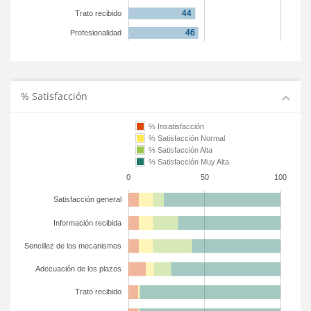
Trato recibido
Profesionalidad
% Satisfacción
% Insatisfacción
% Satisfacción Normal
% Satisfacción Alta
% Satisfacción Muy Alta
0
50
100
Satisfacción general
Información recibida
Sencillez de los mecanismos
Adecuación de los plazos
Trato recibido