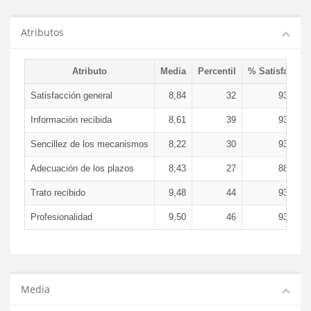
Atributos
Atributo
Media
Percentil
% Satisfacció
Satisfacción general
8,84
32
93,17 
Información recibida
8,61
39
93,17 
Sencillez de los mecanismos
8,22
30
93,17 
Adecuación de los plazos
8,43
27
88,60 
Trato recibido
9,48
44
93,64 
Profesionalidad
9,50
46
93,64 
Media