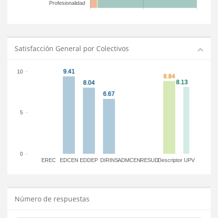
Profesionalidad
Satisfacción General por Colectivos
10
5
0
EREC
EDCEN
EDDEP
DIRINS
ADMCEN
RESUD
Descriptor
UPV
Número de respuestas