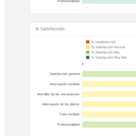
Profesionalidad
% Satisfacción
% Insatisfacción
% Satisfacción Normal
% Satisfacción Alta
% Satisfacción Muy Alta
0
Satisfacción general
Información recibida
Sencillez de los mecanismos
Adecuación de los plazos
Trato recibido
Profesionalidad