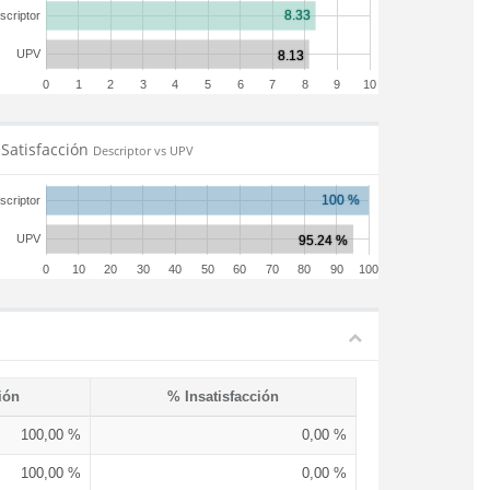
scriptor
UPV
0
1
2
3
4
5
6
7
8
9
10
Satisfacción
Descriptor vs UPV
scriptor
UPV
0
10
20
30
40
50
60
70
80
90
100
ión
% Insatisfacción
100,00 %
0,00 %
100,00 %
0,00 %