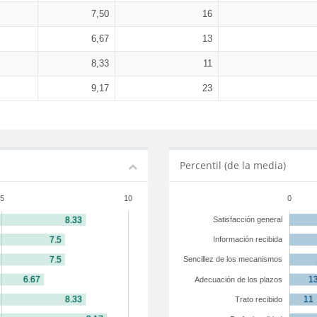
7,50
16
6,67
13
8,33
11
9,17
23
Percentil (de la media)
5
10
0
Satisfacción general
Información recibida
Sencillez de los mecanismos
Adecuación de los plazos
Trato recibido