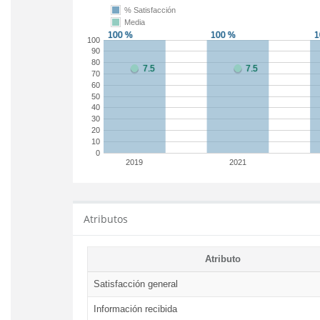
% Satisfacción
Media
100
90
80
70
60
50
40
30
20
10
0
2019
2021
Atributos
Atributo
Satisfacción general
Información recibida