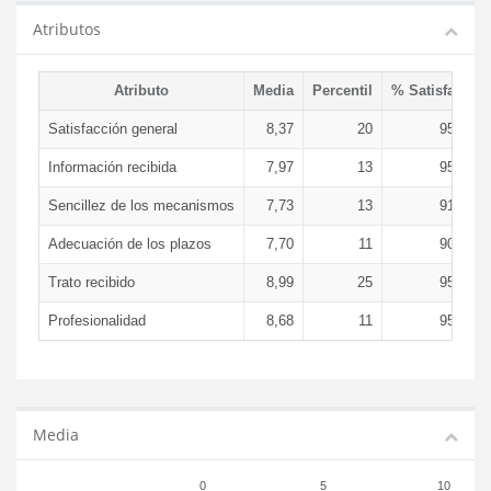
Atributos
Atributo
Media
Percentil
% Satisfacció
Satisfacción general
8,37
20
95,08 
Información recibida
7,97
13
95,08 
Sencillez de los mecanismos
7,73
13
91,83 
Adecuación de los plazos
7,70
11
90,99 
Trato recibido
8,99
25
95,08 
Profesionalidad
8,68
11
95,08 
Media
0
5
10