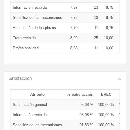
Información recibida
7,97
13
8,75
9,0
Sencillez de los mecanismos
7,73
13
8,75
8,8
Adecuación de los plazos
7,70
11
8,75
8,8
Trato recibido
8,99
25
10,00
9,5
Profesionalidad
8,68
11
10,00
9,3
Satisfacción
Atributo
% Satisfacción
EREC
EDC
Satisfacción general
95,08 %
100,00 %
100,0
Información recibida
95,08 %
100,00 %
100,0
Sencillez de los mecanismos
91,83 %
100,00 %
100,0