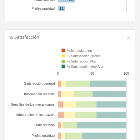
Profesionalidad
% Satisfacción
% Insatisfacción
% Satisfacción Normal
% Satisfacción Alta
% Satisfacción Muy Alta
0
50
100
Satisfacción general
Información recibida
Sencillez de los mecanismos
Adecuación de los plazos
Trato recibido
Profesionalidad