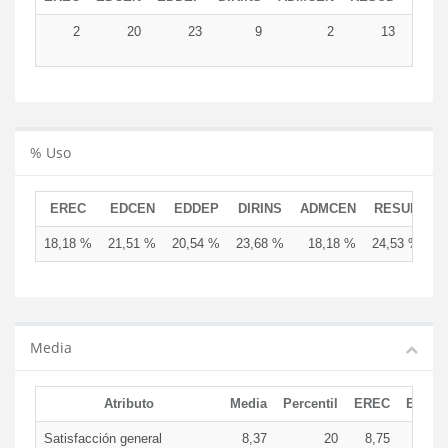
2
20
23
9
2
13
6
% Uso
EREC
EDCEN
EDDEP
DIRINS
ADMCEN
RESUD
18,18 %
21,51 %
20,54 %
23,68 %
18,18 %
24,53 %
Media
Atributo
Media
Percentil
EREC
EDCE
Satisfacción general
8,37
20
8,75
9,2