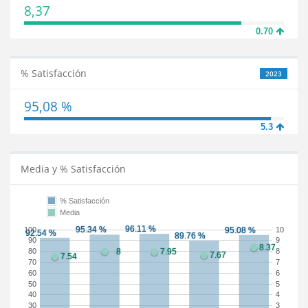
8,37
0.70
% Satisfacción
2023
95,08 %
5.3
Media y % Satisfacción
% Satisfacción
Media
100
10
90
9
80
8
70
7
60
6
50
5
40
4
30
3