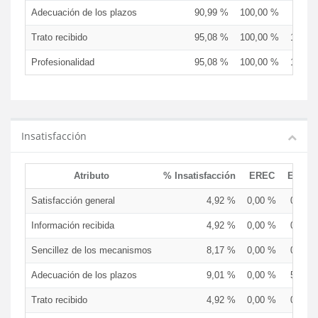
Adecuación de los plazos
90,99 %
100,00 %
95,0
Trato recibido
95,08 %
100,00 %
100,0
Profesionalidad
95,08 %
100,00 %
100,0
Insatisfacción
Atributo
% Insatisfacción
EREC
EDCE
Satisfacción general
4,92 %
0,00 %
0,00 
Información recibida
4,92 %
0,00 %
0,00 
Sencillez de los mecanismos
8,17 %
0,00 %
0,00 
Adecuación de los plazos
9,01 %
0,00 %
5,00 
Trato recibido
4,92 %
0,00 %
0,00 