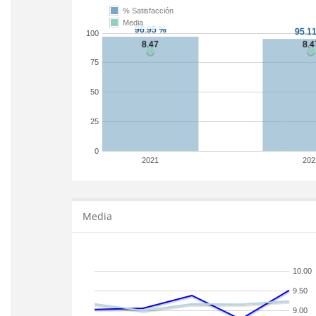
% Satisfacción
Media
100
75
50
25
0
2021
202
Media
10.00
9.50
9.00