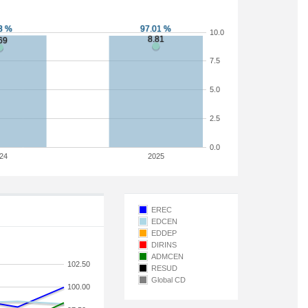
10.0
7.5
5.0
2.5
0.0
24
2025
EREC
EDCEN
EDDEP
DIRINS
ADMCEN
102.50
RESUD
Global CD
100.00