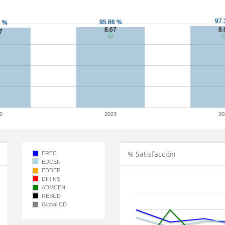
2
2023
20
% Satisfacción
EREC
EDCEN
EDDEP
DIRINS
ADMCEN
RESUD
Global CD