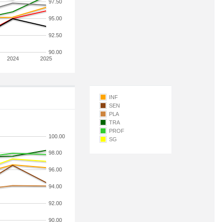
97.50
95.00
92.50
90.00
2024
2025
INF
SEN
PLA
TRA
PROF
100.00
SG
98.00
96.00
94.00
92.00
90.00