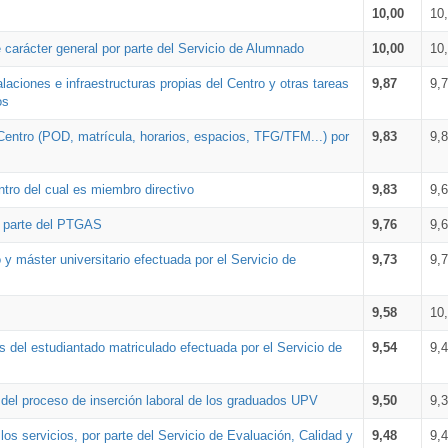
10,00
10
 carácter general por parte del Servicio de Alumnado
10,00
10
alaciones e infraestructuras propias del Centro y otras tareas
9,87
9,
os
Centro (POD, matrícula, horarios, espacios, TFG/TFM...) por
9,83
9,
tro del cual es miembro directivo
9,83
9,
r parte del PTGAS
9,76
9,
 y máster universitario efectuada por el Servicio de
9,73
9,
9,58
10
 del estudiantado matriculado efectuada por el Servicio de
9,54
9,
n del proceso de inserción laboral de los graduados UPV
9,50
9,
os servicios, por parte del Servicio de Evaluación, Calidad y
9,48
9,