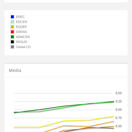
EREC
EDCEN
EDDEP
DIRINS
ADMCEN
RESUD
Global CD
Media
9.50
9.25
9.00
8.75
8.50